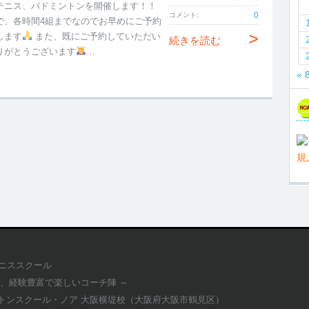
テニス、バドミントンを開催します！！
0
コメント:
で、各時間4組までなのでお早めにご予約
>
します
また、既にご予約していただい
続きを読む
りがとうございます
…
« 
テニススクール
適、経験豊富で楽しいコーチ陣 ～
トンスクール・ノア 大阪横堤校（大阪府大阪市鶴見区）