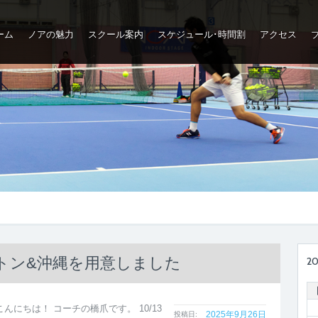
ーム
ノアの魅力
スクール案内
スケジュール･時間割
アクセス
トン&沖縄を用意しました
2
んにちは！ コーチの橋爪です。 10/13
2025年9月26日
投稿日: