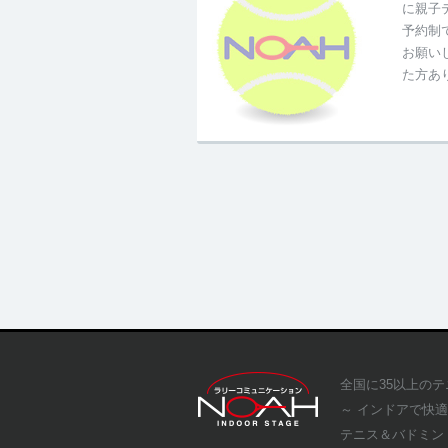
に親子
予約制
お願い
た方あ
全国に35以上の
～ インドアで快
テニス＆バドミン