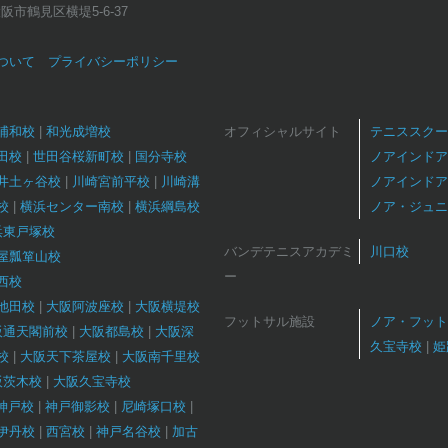
府大阪市鶴見区横堤5-6-37
ついて
プライバシーポリシー
浦和校
和光成増校
オフィシャルサイト
テニススクー
田校
世田谷桜新町校
国分寺校
ノアインドア
井土ヶ谷校
川崎宮前平校
川崎溝
ノアインドア
校
横浜センター南校
横浜綱島校
ノア・ジュニ
浜東戸塚校
バンデテニスアカデミ
川口校
屋瓢箪山校
ー
西校
池田校
大阪阿波座校
大阪横堤校
フットサル施設
ノア・フット
阪通天閣前校
大阪都島校
大阪深
久宝寺校
姫
校
大阪天下茶屋校
大阪南千里校
阪茨木校
大阪久宝寺校
T神戸校
神戸御影校
尼崎塚口校
伊丹校
西宮校
神戸名谷校
加古