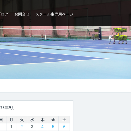
ブログ
お問合せ
スクール生専用ページ
025年9月
日
月
火
水
木
金
土
1
2
3
4
5
6