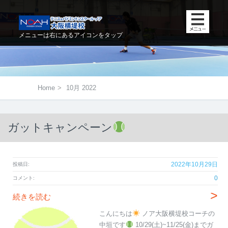
メニューは右にあるアイコンをタップ
Home
>
10月 2022
ガットキャンペーン
2022年10月29日
投稿日:
0
コメント:
>
続きを読む
こんにちは
ノア大阪横堤校コーチの
中垣です
10/29(土)~11/25(金)までガ