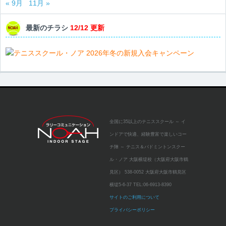
« 9月
11月 »
最新のチラシ
12/12 更新
全国に35以上のテニススクール
～ イ
ンドアで快適、経験豊富で楽しいコー
チ陣 ～
テニス＆バドミントンスクー
ル・ノア 大阪横堤校（大阪府大阪市鶴
見区）
538-0052 大阪府大阪市鶴見区
横堤5-6-37
TEL:
06-6913-8390
サイトのご利用について
プライバシーポリシー