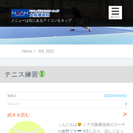
メニューは右にあるアイコンをタップ
Home
>
9月 2022
テニス練習
2022年9月9日
投稿日:
0
コメント:
>
続きを読む
こんにちは
ノア大阪横堤校のコーチ
の秦野です
9月に入り、涼しくなっ