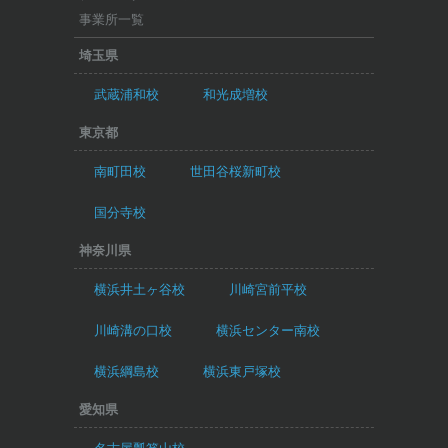
事業所一覧
埼玉県
武蔵浦和校
和光成増校
東京都
南町田校
世田谷桜新町校
国分寺校
神奈川県
横浜井土ヶ谷校
川崎宮前平校
川崎溝の口校
横浜センター南校
横浜綱島校
横浜東戸塚校
愛知県