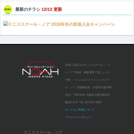
最新のチラシ
12/12 更新
全国に35以上のテニススクール
～ イ
ンドアで快適、経験豊富で楽しいコー
チ陣 ～
テニス＆バドミントンスクー
ル・ノア 大阪横堤校（大阪府大阪市鶴
見区）
538-0052 大阪府大阪市鶴見区
横堤5-6-37
TEL:
06-6913-8390
サイトのご利用について
プライバシーポリシー
テニススクール・ノア