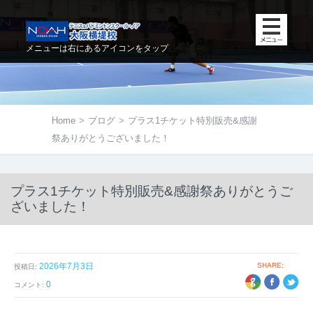
メニューは右にあるアイコンをタップ
Home
>
ブログ
>
プラス1チケット特別販売&感謝
祭ありがとうございました！
プラス1チケット特別販売&感謝祭ありがとうご
ざいました！
2026年7月3日
SHARE:
投稿日:
+1
EBOOK
TWITTER
0
コメント: