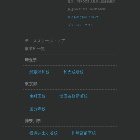
見区）
538-0052 大阪府大阪市鶴見区
横堤5-6-37
TEL:
06-6913-8390
サイトのご利用について
プライバシーポリシー
テニススクール・ノア
事業所一覧
埼玉県
武蔵浦和校
和光成増校
東京都
南町田校
世田谷桜新町校
国分寺校
神奈川県
横浜井土ヶ谷校
川崎宮前平校