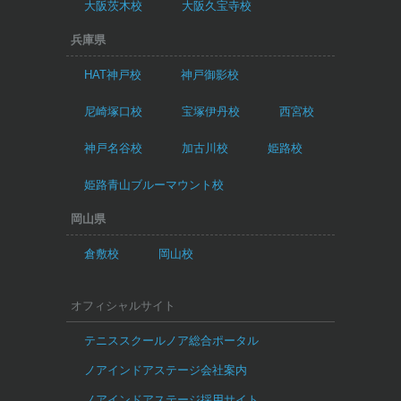
大阪茨木校
大阪久宝寺校
兵庫県
HAT神戸校
神戸御影校
尼崎塚口校
宝塚伊丹校
西宮校
神戸名谷校
加古川校
姫路校
姫路青山ブルーマウント校
岡山県
倉敷校
岡山校
オフィシャルサイト
テニススクールノア総合ポータル
ノアインドアステージ会社案内
ノアインドアステージ採用サイト