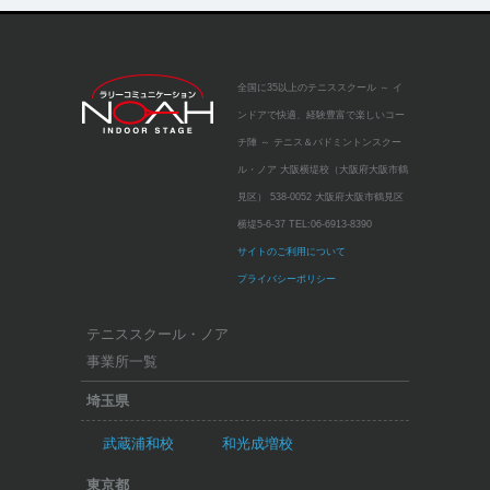
全国に35以上のテニススクール
～ イ
ンドアで快適、経験豊富で楽しいコー
チ陣 ～
テニス＆バドミントンスクー
ル・ノア 大阪横堤校（大阪府大阪市鶴
見区）
538-0052 大阪府大阪市鶴見区
横堤5-6-37
TEL:
06-6913-8390
サイトのご利用について
プライバシーポリシー
テニススクール・ノア
事業所一覧
埼玉県
武蔵浦和校
和光成増校
東京都