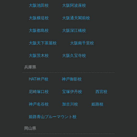
大阪池田校
大阪阿波座校
大阪横堤校
大阪通天閣前校
大阪都島校
大阪深江橋校
大阪天下茶屋校
大阪南千里校
大阪茨木校
大阪久宝寺校
兵庫県
HAT神戸校
神戸御影校
尼崎塚口校
宝塚伊丹校
西宮校
神戸名谷校
加古川校
姫路校
姫路青山ブルーマウント校
岡山県