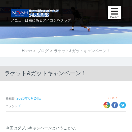
メニューは右にあるアイコンをタップ
Home
>
ブログ
>
ラケット&ガットキャンペーン！
ラケット&ガットキャンペーン！
2026年6月24日
SHARE:
投稿日:
+1
EBOOK
TWITTER
0
コメント:
今回はダブルキャンペーンということで、