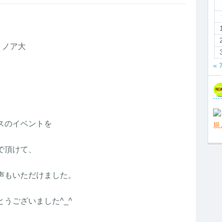
・ノア大
« 
スのイベントを
で頂けて、
声もいただけました。
うございました^_^