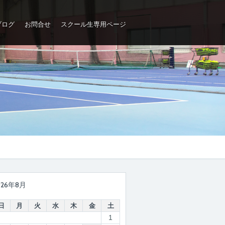
ブログ
お問合せ
スクール生専用ページ
026年8月
日
月
火
水
木
金
土
1