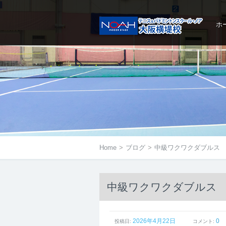
ホ
メニューは右にあるアイコン
をタップ
Home
>
ブログ
>
中級ワクワクダブルス
中級ワクワクダブルス
GOOGLE +1
FACEBOOK
TWITTER
2026年4月22日
0
投稿日:
コメント: