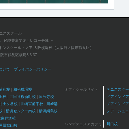
テニススクール
適、経験豊富で楽しいコーチ陣 ～
トンスクール・ノア 大阪横堤校（大阪府大阪市鶴見区）
府大阪市鶴見区横堤5-6-37
ついて
プライバシーポリシー
浦和校
和光成増校
オフィシャルサイト
テニススクー
田校
世田谷桜新町校
国分寺校
ノアインドア
井土ヶ谷校
川崎宮前平校
川崎溝
ノアインドア
校
横浜センター南校
横浜綱島校
ノア・ジュニ
浜東戸塚校
バンデテニスアカデミ
川口校
屋瓢箪山校