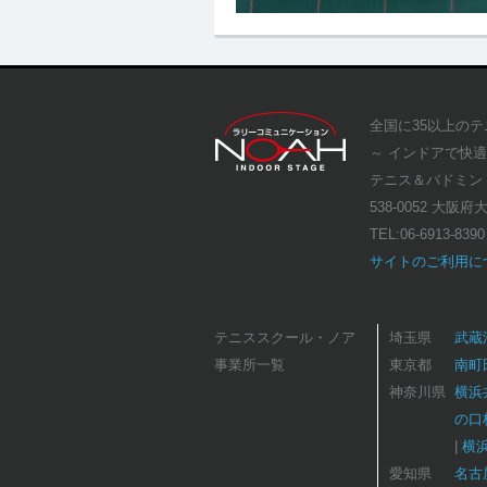
全国に35以上の
～ インドアで快
テニス＆バドミン
538-0052 大阪
TEL:
06-6913-8390
サイトのご利用に
テニススクール・ノア
埼玉県
武蔵
事業所一覧
東京都
南町
神奈川県
横浜
の口
横
愛知県
名古