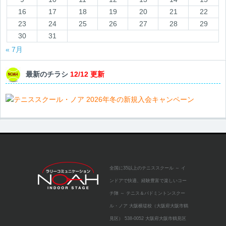
16
17
18
19
20
21
22
23
24
25
26
27
28
29
30
31
« 7月
最新のチラシ
12/12 更新
全国に35以上のテニススクール
～ イ
ンドアで快適、経験豊富で楽しいコー
チ陣 ～
テニス＆バドミントンスクー
ル・ノア 大阪横堤校（大阪府大阪市鶴
見区）
538-0052 大阪府大阪市鶴見区