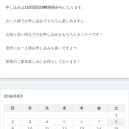
申し込みは
11/23(日)18時30分から
になります。
お一人様でお申し込みでもちろん楽しめますし
お知り合い同士でのお申し込みももちろんオッケーです！
意外にお一人様お申し込みも多いですよ〜
皆様のご参加楽しみにお待ちしております！
2026年8月
日
月
火
水
木
金
土
1
2
3
4
5
6
7
8
9
10
11
12
13
14
15