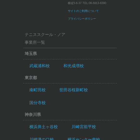
横堤5-6-37
TEL:
06-6913-8390
サイトのご利用について
プライバシーポリシー
テニススクール・ノア
事業所一覧
埼玉県
武蔵浦和校
和光成増校
東京都
南町田校
世田谷桜新町校
国分寺校
神奈川県
横浜井土ヶ谷校
川崎宮前平校
川崎溝の口校
横浜センター南校