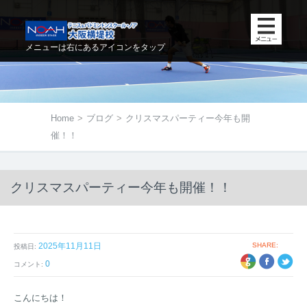
メニューは右にあるアイコンをタップ
Home
>
ブログ
>
クリスマスパーティー今年も開
催！！
クリスマスパーティー今年も開催！！
2025年11月11日
SHARE:
投稿日:
+1
EBOOK
TWITTER
0
コメント:
こんにちは！