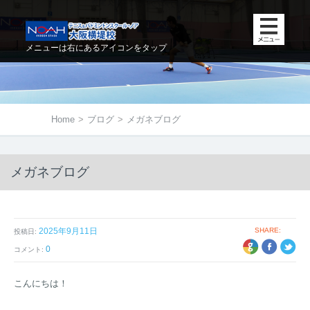
メニューは右にあるアイコンをタップ
Home
>
ブログ
>
メガネブログ
メガネブログ
2025年9月11日
SHARE:
投稿日:
+1
EBOOK
TWITTER
0
コメント:
こんにちは！