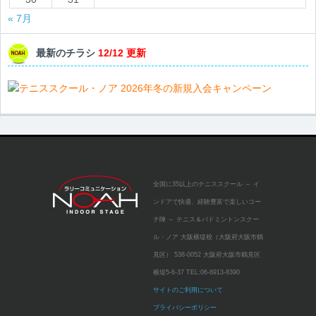
« 7月
最新のチラシ
12/12 更新
全国に35以上のテニススクール
～ イ
ンドアで快適、経験豊富で楽しいコー
チ陣 ～
テニス＆バドミントンスクー
ル・ノア 大阪横堤校（大阪府大阪市鶴
見区）
538-0052 大阪府大阪市鶴見区
横堤5-6-37
TEL:
06-6913-8390
サイトのご利用について
プライバシーポリシー