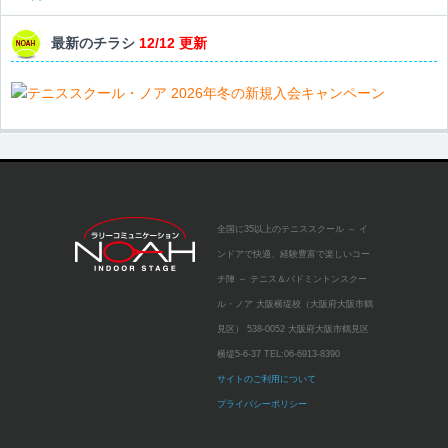
最新のチラシ
12/12 更新
全国に35以上のテニススクール
～ イ
ンドアで快適、経験豊富で楽しいコー
チ陣 ～
テニス＆バドミントンスクー
ル・ノア 大阪横堤校（大阪府大阪市鶴
見区）
538-0052 大阪府大阪市鶴見区
横堤5-6-37
TEL:
06-6913-8390
サイトのご利用について
プライバシーポリシー