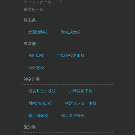
テニススクール・ノア
事業所一覧
埼玉県
武蔵浦和校
和光成増校
東京都
南町田校
世田谷桜新町校
国分寺校
神奈川県
横浜井土ヶ谷校
川崎宮前平校
川崎溝の口校
横浜センター南校
横浜綱島校
横浜東戸塚校
愛知県