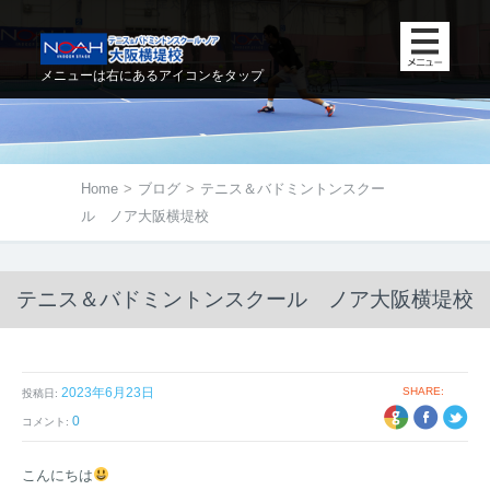
メニューは右にあるアイコンをタップ
Home
>
ブログ
>
テニス＆バドミントンスクー
ル ノア大阪横堤校
テニス＆バドミントンスクール ノア大阪横堤校
2023年6月23日
SHARE:
投稿日:
+1
EBOOK
TWITTER
0
コメント:
こんにちは