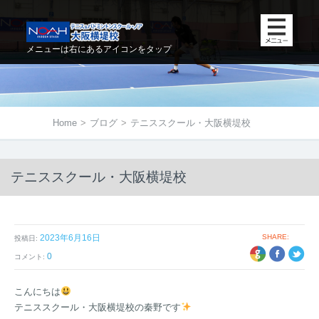
メニューは右にあるアイコンをタップ
Home
>
ブログ
>
テニススクール・大阪横堤校
テニススクール・大阪横堤校
2023年6月16日
SHARE:
投稿日:
+1
EBOOK
TWITTER
0
コメント:
こんにちは
テニススクール・大阪横堤校の秦野です