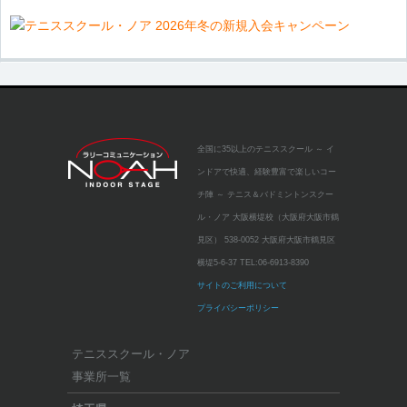
全国に35以上のテニススクール
～ イ
ンドアで快適、経験豊富で楽しいコー
チ陣 ～
テニス＆バドミントンスクー
ル・ノア 大阪横堤校（大阪府大阪市鶴
見区）
538-0052 大阪府大阪市鶴見区
横堤5-6-37
TEL:
06-6913-8390
サイトのご利用について
プライバシーポリシー
テニススクール・ノア
事業所一覧