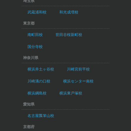
埼玉県
武蔵浦和校
和光成増校
東京都
南町田校
世田谷桜新町校
国分寺校
神奈川県
横浜井土ヶ谷校
川崎宮前平校
川崎溝の口校
横浜センター南校
横浜綱島校
横浜東戸塚校
愛知県
名古屋瓢箪山校
京都府