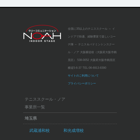
全国に35以上のテニススクール
～ イ
ンドアで快適、経験豊富で楽しいコー
チ陣 ～
テニス＆バドミントンスクー
ル・ノア 大阪横堤校（大阪府大阪市鶴
見区）
538-0052 大阪府大阪市鶴見区
横堤5-6-37
TEL:
06-6913-8390
サイトのご利用について
プライバシーポリシー
テニススクール・ノア
事業所一覧
埼玉県
武蔵浦和校
和光成増校