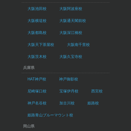
大阪池田校
大阪阿波座校
大阪横堤校
大阪通天閣前校
大阪都島校
大阪深江橋校
大阪天下茶屋校
大阪南千里校
大阪茨木校
大阪久宝寺校
兵庫県
HAT神戸校
神戸御影校
尼崎塚口校
宝塚伊丹校
西宮校
神戸名谷校
加古川校
姫路校
姫路青山ブルーマウント校
岡山県