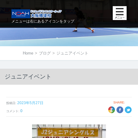
メニューは右にあるアイコンをタップ
Home
>
ブログ
>
ジュニアイベント
ジュニアイベント
2023年5月27日
SHARE:
投稿日:
+1
EBOOK
TWITTER
0
コメント: