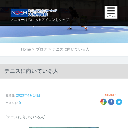
メニューは右にあるアイコンをタップ
Home
>
ブログ
>
テニスに向いている人
テニスに向いている人
2023年4月14日
SHARE:
投稿日:
+1
EBOOK
TWITTER
0
コメント:
“テニスに向いている人”