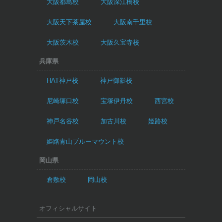
大阪都島校
大阪深江橋校
大阪天下茶屋校
大阪南千里校
大阪茨木校
大阪久宝寺校
兵庫県
HAT神戸校
神戸御影校
尼崎塚口校
宝塚伊丹校
西宮校
神戸名谷校
加古川校
姫路校
姫路青山ブルーマウント校
岡山県
倉敷校
岡山校
オフィシャルサイト