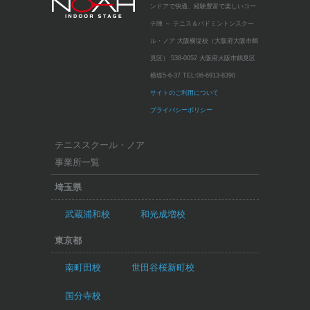
ンドアで快適、経験豊富で楽しいコー
チ陣 ～
テニス＆バドミントンスクー
ル・ノア 大阪横堤校（大阪府大阪市鶴
見区）
538-0052 大阪府大阪市鶴見区
横堤5-6-37
TEL:
06-6913-8390
サイトのご利用について
プライバシーポリシー
テニススクール・ノア
事業所一覧
埼玉県
武蔵浦和校
和光成増校
東京都
南町田校
世田谷桜新町校
国分寺校