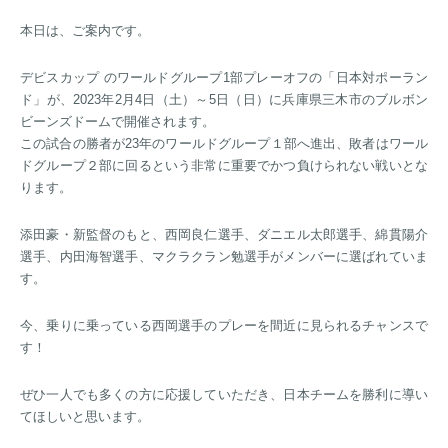
本日は、ご案内です。
デビスカップ のワールドグループ1部プレーオフの「日本対ポーラン
ド」が、2023年2月4日（土）～5日（日）に兵庫県三木市のブルボン
ビーンズドームで開催されます。
この試合の勝者が23年のワールドグループ１部へ進出、敗者はワール
ドグループ２部に回るという非常に重要でかつ負けられない戦いとな
ります。
添田豪・新監督のもと、西岡良仁選手、ダニエル太郎選手、綿貫陽介
選手、内田海智選手、マクラクラン勉選手がメンバーに選ばれていま
す。
今、乗りに乗っている西岡選手のプレーを間近に見られるチャンスで
す！
ぜひ一人でも多くの方に応援していただき、日本チームを勝利に導い
てほしいと思います。