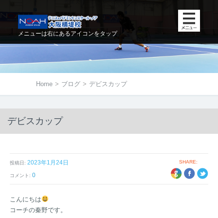
メニューは右にあるアイコンをタップ
Home
>
ブログ
>
デビスカップ
デビスカップ
2023年1月24日
SHARE:
投稿日:
+1
EBOOK
TWITTER
0
コメント:
こんにちは
コーチの秦野です。