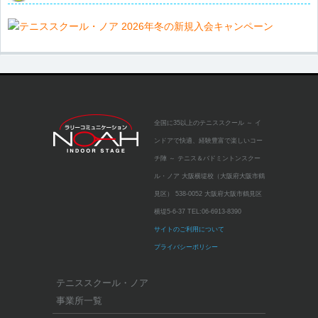
全国に35以上のテニススクール
～ イ
ンドアで快適、経験豊富で楽しいコー
チ陣 ～
テニス＆バドミントンスクー
ル・ノア 大阪横堤校（大阪府大阪市鶴
見区）
538-0052 大阪府大阪市鶴見区
横堤5-6-37
TEL:
06-6913-8390
サイトのご利用について
プライバシーポリシー
テニススクール・ノア
事業所一覧