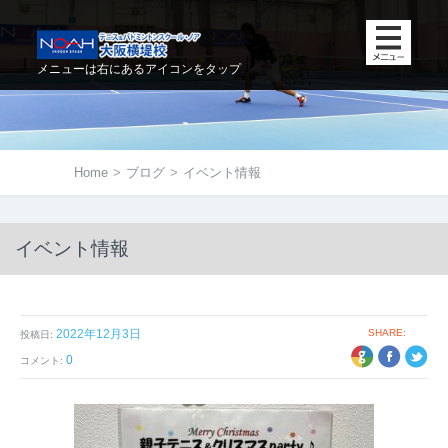
メニューは右にあるアイコンをタップ
Home
>
ブログ
>
イベント情報
イベント情報
2022年12月3日
SHARE:
投稿日:
+1
EBOOK
TWITTER
0
コメント: