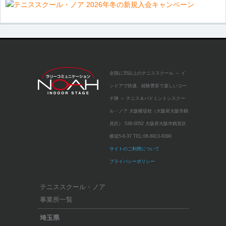
全国に35以上のテニススクール
～ イ
ンドアで快適、経験豊富で楽しいコー
チ陣 ～
テニス＆バドミントンスクー
ル・ノア 大阪横堤校（大阪府大阪市鶴
見区）
538-0052 大阪府大阪市鶴見区
横堤5-6-37
TEL:
06-6913-8390
サイトのご利用について
プライバシーポリシー
テニススクール・ノア
事業所一覧
埼玉県