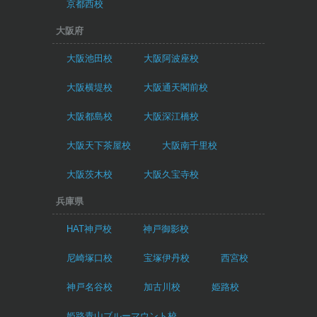
京都西校
大阪府
大阪池田校
大阪阿波座校
大阪横堤校
大阪通天閣前校
大阪都島校
大阪深江橋校
大阪天下茶屋校
大阪南千里校
大阪茨木校
大阪久宝寺校
兵庫県
HAT神戸校
神戸御影校
尼崎塚口校
宝塚伊丹校
西宮校
神戸名谷校
加古川校
姫路校
姫路青山ブルーマウント校