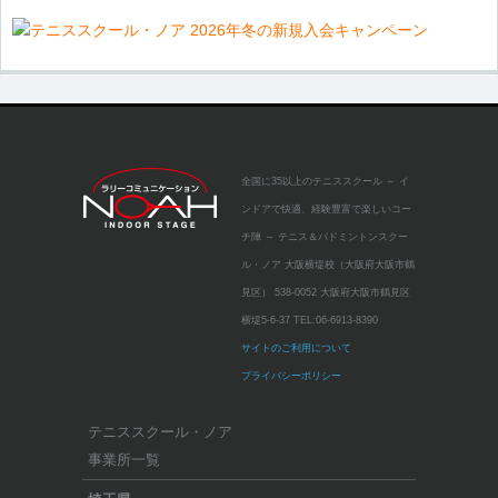
全国に35以上のテニススクール
～ イ
ンドアで快適、経験豊富で楽しいコー
チ陣 ～
テニス＆バドミントンスクー
ル・ノア 大阪横堤校（大阪府大阪市鶴
見区）
538-0052 大阪府大阪市鶴見区
横堤5-6-37
TEL:
06-6913-8390
サイトのご利用について
プライバシーポリシー
テニススクール・ノア
事業所一覧