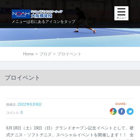
メニューは右にあるアイコンをタップ
Home
>
ブログ
>
プロイベント
プロイベント
2022年6月8日
SHARE:
投稿日:
+1
EBOOK
TWITTER
0
コメント:
6月18日（土）19日（日）グランドオープン記念イベントとして、硬
式テニス・ソフトテニス、スペシャルイベントを開催します！！ 全