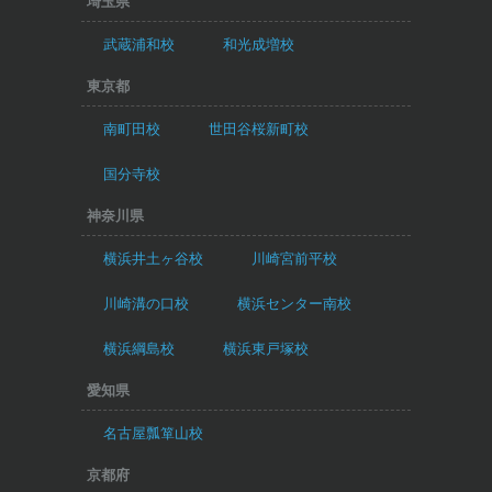
埼玉県
武蔵浦和校
和光成増校
東京都
南町田校
世田谷桜新町校
国分寺校
神奈川県
横浜井土ヶ谷校
川崎宮前平校
川崎溝の口校
横浜センター南校
横浜綱島校
横浜東戸塚校
愛知県
名古屋瓢箪山校
京都府