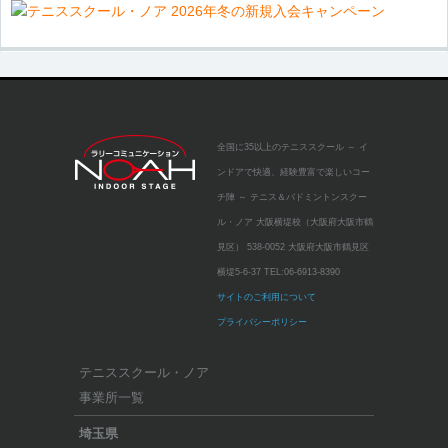
全国に35以上のテニススクール
～ イ
ンドアで快適、経験豊富で楽しいコー
チ陣 ～
テニス＆バドミントンスクー
ル・ノア 大阪横堤校（大阪府大阪市鶴
見区）
538-0052 大阪府大阪市鶴見区
横堤5-6-37
TEL:
06-6913-8390
サイトのご利用について
プライバシーポリシー
テニススクール・ノア
事業所一覧
埼玉県