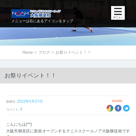
メニューは右にあるアイコンをタップ
Home
>
ブログ
>
お祭りイベント！！
お祭りイベント！！
2022年5月27日
SHARE:
投稿日:
+1
EBOOK
TWITTER
0
コメント:
こんにちは(^^)
大阪市鶴見区に新規オープンするテニススクールノア大阪横堤校です