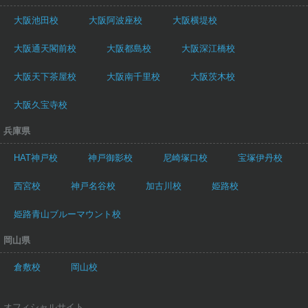
大阪池田校
大阪阿波座校
大阪横堤校
大阪通天閣前校
大阪都島校
大阪深江橋校
大阪天下茶屋校
大阪南千里校
大阪茨木校
大阪久宝寺校
兵庫県
HAT神戸校
神戸御影校
尼崎塚口校
宝塚伊丹校
西宮校
神戸名谷校
加古川校
姫路校
姫路青山ブルーマウント校
岡山県
倉敷校
岡山校
オフィシャルサイト