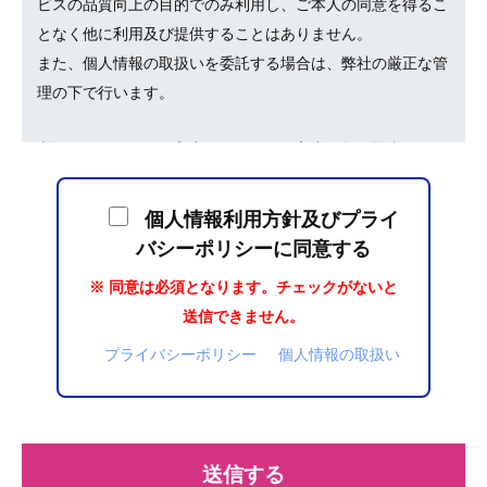
ビスの品質向上の目的でのみ利用し、ご本人の同意を得るこ
となく他に利用及び提供することはありません。
また、個人情報の取扱いを委託する場合は、弊社の厳正な管
理の下で行います。
必須項目はすべてご入力ください。ご入力が無い場合は、回
答を差し上げることが出来ない場合があります。
個人情報利用方針及びプライ
個人情報について、利用目的の通知、開示、内容の訂正、追
バシーポリシーに同意する
加又は削除、利用の停止、消去および第三者への提供の停止
※ 同意は必須となります。チェックがないと
のご依頼やその他のお問い合わせについては、下記までお問
送信できません。
い合わせください。
プライバシーポリシー
個人情報の取扱い
ノアインドアステージ株式会社 個人情報保護管理者 統括部
長
[個人情報に関するお問合せ先]