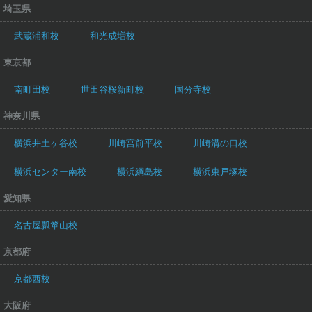
埼玉県
武蔵浦和校
和光成増校
東京都
南町田校
世田谷桜新町校
国分寺校
神奈川県
横浜井土ヶ谷校
川崎宮前平校
川崎溝の口校
横浜センター南校
横浜綱島校
横浜東戸塚校
愛知県
名古屋瓢箪山校
京都府
京都西校
大阪府