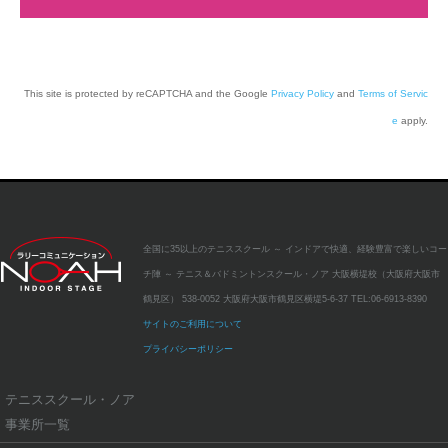
ノアインドアステージ株式会社「お客様窓口」
〒672-8014 兵庫県姫路市東山524 電話079-246-2069
This site is protected by reCAPTCHA and the Google
Privacy Policy
and
Terms of Servic
e
apply.
全国に35以上のテニススクール
～ インドアで快適、経験豊富で楽しいコー
チ陣 ～
テニス＆バドミントンスクール・ノア 大阪横堤校（大阪府大阪市
鶴見区）
538-0052 大阪府大阪市鶴見区横堤5-6-37
TEL:
06-6913-8390
サイトのご利用について
プライバシーポリシー
テニススクール・ノア
事業所一覧